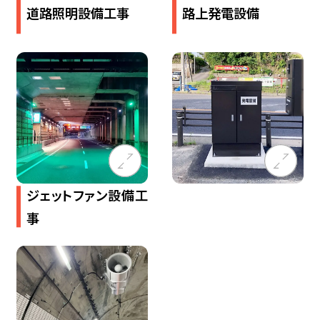
道路​照明​設​備​工事
路上発電設備
ジェットファン設備工
事