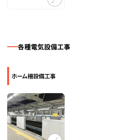
各​種電気設備​工事
ホーム柵設備工事