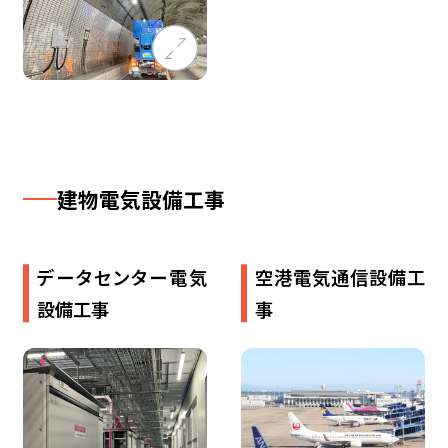
建物​電気設備​工事
データセンター電気
空​港​電気​通信​設備​工
設備工事
事