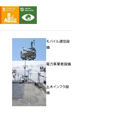
モバイル通信設
備
電力事業者設備
土木インフラ設
備