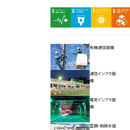
有線通信設備
通信インフラ設
備
電気インフラ設
備
空調・給排水設