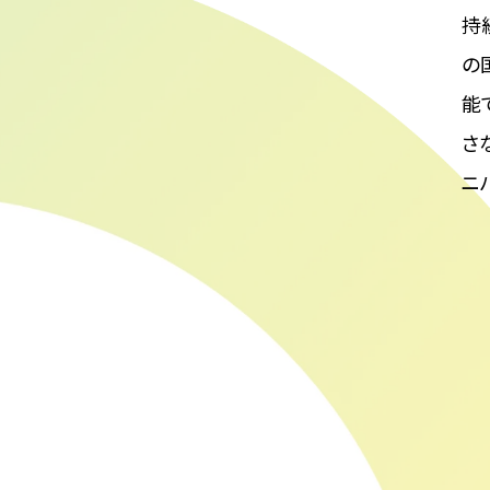
持
の
能
さ
ニ