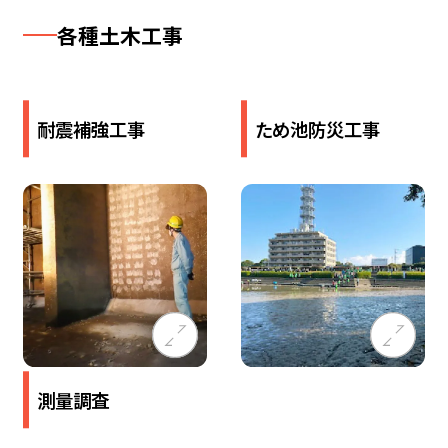
各​種土木​工事
耐震補強工事
ため池防災工事
測量調査