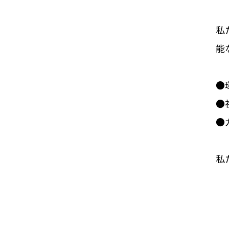
私
能
●
●
●
私