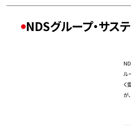
NDSグループ・サステ
N
ル
く
が